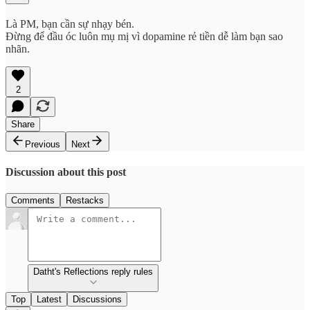
Là PM, bạn cần sự nhạy bén.
Đừng để đầu óc luôn mụ mị vì dopamine rẻ tiền dễ làm bạn sao
nhãn.
2
Share
Previous
Next
Discussion about this post
Comments
Restacks
Datht's Reflections reply rules
Top
Latest
Discussions