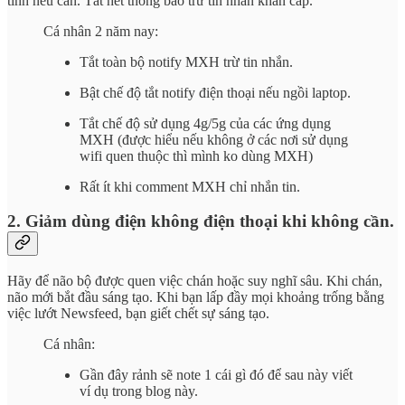
tính nếu cần. Tắt hết thông báo trừ tin nhắn khẩn cấp.
Cá nhân 2 năm nay:
Tắt toàn bộ notify MXH trừ tin nhắn.
Bật chế độ tắt notify điện thoại nếu ngồi laptop.
Tắt chế độ sử dụng 4g/5g của các ứng dụng
MXH (được hiểu nếu không ở các nơi sử dụng
wifi quen thuộc thì mình ko dùng MXH)
Rất ít khi comment MXH chỉ nhắn tin.
2. Giảm dùng điện không điện thoại khi không cần.
Hãy để não bộ được quen việc chán hoặc suy nghĩ sâu. Khi chán,
não mới bắt đầu sáng tạo. Khi bạn lấp đầy mọi khoảng trống bằng
việc lướt Newsfeed, bạn giết chết sự sáng tạo.
Cá nhân:
Gần đây rảnh sẽ note 1 cái gì đó để sau này viết
ví dụ trong blog này.