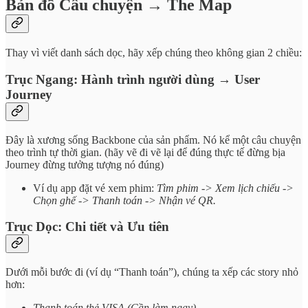
Bản đồ Câu chuyện → The Map
Thay vì viết danh sách dọc, hãy xếp chúng theo không gian 2 chiều:
Trục Ngang: Hành trình người dùng → User
Journey
Đây là xương sống Backbone của sản phẩm. Nó kể một câu chuyện
theo trình tự thời gian. (hãy vẽ đi vẽ lại để đúng thực tế đừng bịa
Journey đừng tưởng tượng nó đúng)
Ví dụ app đặt vé xem phim:
Tìm phim -> Xem lịch chiếu ->
Chọn ghế -> Thanh toán -> Nhận vé QR.
Trục Dọc: Chi tiết và Ưu tiên
Dưới mỗi bước đi (ví dụ “Thanh toán”), chúng ta xếp các story nhỏ
hơn:
Thanh toán thẻ VISA (Cần làm ngay)