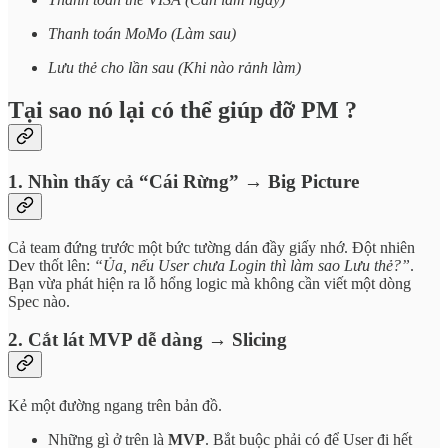
Thanh toán MoMo (Làm sau)
Lưu thẻ cho lần sau (Khi nào rảnh làm)
Tại sao nó lại có thể giúp đỡ PM ?
1. Nhìn thấy cả “Cái Rừng” → Big Picture
Cả team đứng trước một bức tường dán đầy giấy nhớ. Đột nhiên
Dev thốt lên:
“Ủa, nếu User chưa Login thì làm sao Lưu thẻ?”
.
Bạn vừa phát hiện ra lỗ hổng logic mà không cần viết một dòng
Spec nào.
2. Cắt lát MVP dễ dàng → Slicing
Kẻ một đường ngang trên bản đồ.
Những gì ở trên là
MVP
. Bắt buộc phải có để User đi hết