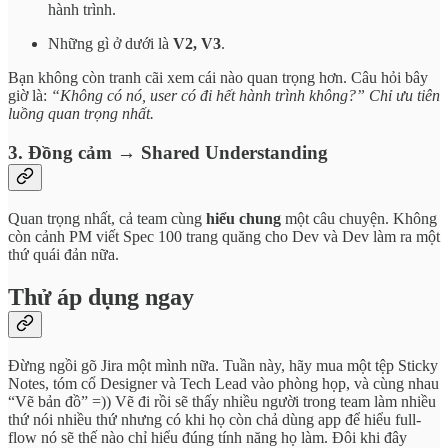
hành trình.
Những gì ở dưới là
V2, V3
.
Bạn không còn tranh cãi xem cái nào quan trọng hơn. Câu hỏi bây
giờ là:
“Không có nó, user có đi hết hành trình không?” Chỉ ưu tiên
luồng quan trọng nhất.
3. Đồng cảm → Shared Understanding
Quan trọng nhất, cả team cùng
hiểu chung
một câu chuyện. Không
còn cảnh PM viết Spec 100 trang quăng cho Dev và Dev làm ra một
thứ quái đản nữa.
Thử áp dụng ngay
Đừng ngồi gõ Jira một mình nữa. Tuần này, hãy mua một tệp Sticky
Notes, tóm cổ Designer và Tech Lead vào phòng họp, và cùng nhau
“Vẽ bản đồ” =)) Vẽ đi rồi sẽ thấy nhiều người trong team làm nhiều
thứ nói nhiều thứ nhưng có khi họ còn chả dùng app để hiểu full-
flow nó sẽ thế nào chỉ hiểu đúng tính năng họ làm. Đôi khi đây