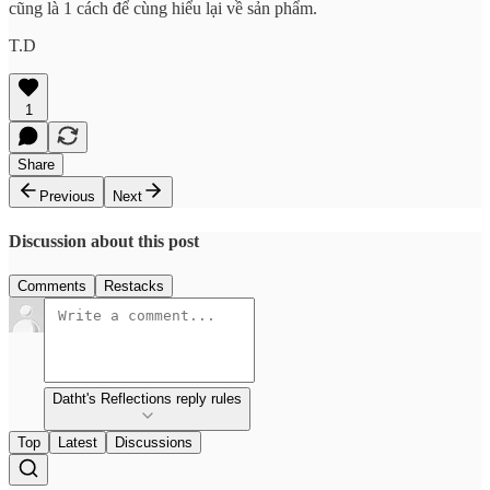
cũng là 1 cách để cùng hiểu lại về sản phẩm.
T.D
1
Share
Previous
Next
Discussion about this post
Comments
Restacks
Datht's Reflections reply rules
Top
Latest
Discussions