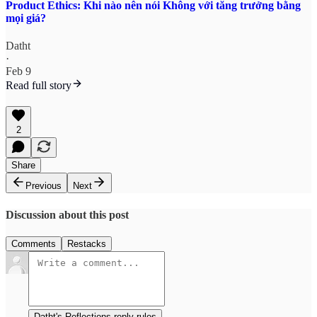
Product Ethics: Khi nào nên nói Không với tăng trưởng bằng
mọi giá?
Datht
·
Feb 9
Read full story
2
Share
Previous
Next
Discussion about this post
Comments
Restacks
Datht's Reflections reply rules