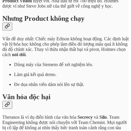
Product Vision
tuyệt vời. Nhà đầu tư rót 700 triệu đô. Holmes
được ví như Steve Jobs nữ của thế giới về công nghệ y học.
Nhưng Product không chạy
Vấn đề duy nhất: Chiếc máy Edison không hoạt động. Các định luật
vật lý/hóa học không cho phép làm điều đó lượng máu quá ít không
đủ độ chính xác. Thay vì thừa nhận thất bại và pivot, Holmes chọn
cách
nói dối
.
Dùng máy của Siemens để xét nghiệm lén.
Làm giả kết quả demo.
Đe dọa nhân viên dám nói lên sự thật.
Văn hóa độc hại
Theranos là ví dụ điển hình của văn hóa
Secrecy
và
Silo
. Team
Engineering không được nói chuyện với Team Chemist. Mọi người
bị cô lập để không ai nhìn thấy bức tranh toàn cảnh rằng con tàu