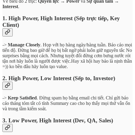
Vẽ biểu đồ 2 trục:
Quyền lực → Power
và
Sự quan tâm →
Interest
.
1. High Power, High Interest (Sếp trực tiếp, Key
Client)
->
Manage Closely
. Họp với họ hàng ngày/hàng tuần. Báo cáo mọi
tiến độ. Đừng bao giờ để họ bị bất ngờ phải luôn giữ nguyên tắc No
surprises bằng mọi cách. Nhưng tuyệt đối đừng cơm bưng nước rót
tận nơi hãy luôn là người được việc.Hay xã hội hay bảo là nịnh thần
=)) ko bền đâu hãy luôn tạo value.
2. High Power, Low Interest (Sếp to, Investor)
->
Keep Satisfied
. Đừng spam họ bằng email chi tiết. Chỉ gửi báo
cáo tháng tóm tắt có tính Summary cao cho họ thấy mọi thứ vẫn ổn
và trong tầm kiểm soát.
3. Low Power, High Interest (Dev, QA, Sales)