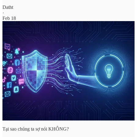
Datht
·
Feb 18
Tại sao chúng ta sợ nói KHÔNG?