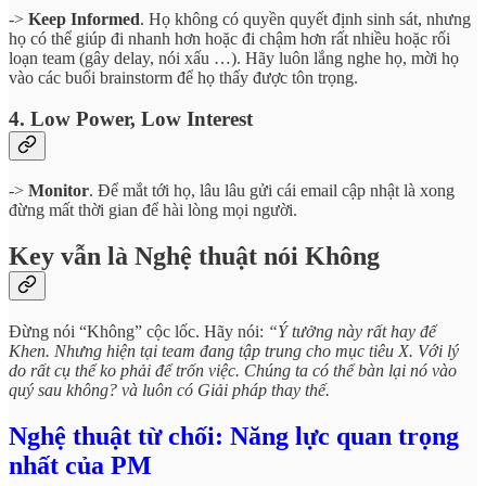
->
Keep Informed
. Họ không có quyền quyết định sinh sát, nhưng
họ có thể giúp đi nhanh hơn hoặc đi chậm hơn rất nhiều hoặc rối
loạn team (gây delay, nói xấu …). Hãy luôn lắng nghe họ, mời họ
vào các buổi brainstorm để họ thấy được tôn trọng.
4. Low Power, Low Interest
->
Monitor
. Để mắt tới họ, lâu lâu gửi cái email cập nhật là xong
đừng mất thời gian để hài lòng mọi người.
Key vẫn là Nghệ thuật nói Không
Đừng nói “Không” cộc lốc. Hãy nói:
“Ý tưởng này rất hay để
Khen. Nhưng hiện tại team đang tập trung cho mục tiêu X. Với lý
do rất cụ thể ko phải để trốn việc. Chúng ta có thể bàn lại nó vào
quý sau không? và luôn có Giải pháp thay thế.
Nghệ thuật từ chối: Năng lực quan trọng
nhất của PM