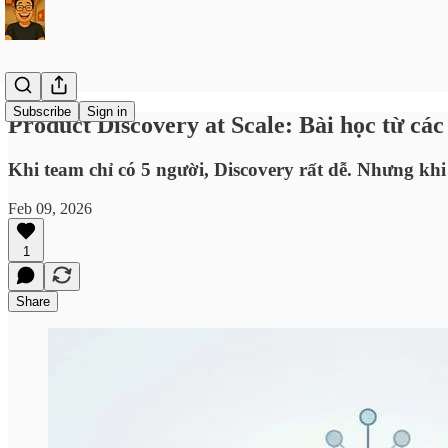
Subscribe
Sign in
Product Discovery at Scale: Bài học từ cá
Khi team chỉ có 5 người, Discovery rất dễ. Nhưng kh
Feb 09, 2026
1
Share