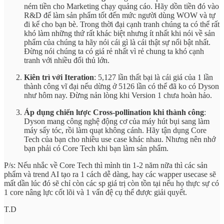
ném tiền cho Marketing chạy quảng cáo. Hãy dồn tiền đó vào
R&D để làm sản phẩm tốt đến mức người dùng WOW và tự
đi kể cho bạn bè. Trong thời đại cạnh tranh chúng ta có thể rất
khó làm những thứ rất khác biệt nhưng ít nhất khi nói về sản
phẩm của chúng ta hãy nói cái gì là cái thật sự nổi bật nhất.
Đừng nói chúng ta có giá rẻ nhất vì rẻ chung ta khó cạnh
tranh với nhiều đối thủ lớn.
Kiên trì với Iteration
: 5,127 lần thất bại là cái giá của 1 lần
thành công vĩ đại nếu dừng ở 5126 lần có thể đã ko có Dyson
như hôm nay. Đừng nản lòng khi Version 1 chưa hoàn hảo.
Áp dụng chiến lược Cross-pollination khi thành công
:
Dyson mang công nghệ động cơ của máy hút bụi sang làm
máy sấy tóc, rồi làm quạt không cánh. Hãy tận dụng Core
Tech của bạn cho nhiều use case khác nhau. Nhưng nên nhớ
bạn phải có Core Tech khi bạn làm sản phẩm.
P/s: Nếu nhắc về Core Tech thì mình tin 1-2 năm nữa thì các sản
phẩm và trend AI tạo ra 1 cách dễ dàng, hay các wapper usecase sẽ
mất dần lúc đó sẽ chỉ còn các sp giá trị còn tồn tại nếu họ thực sự có
1 core nâng lực cốt lõi và 1 vấn đệ cụ thể được giải quyết.
T.D