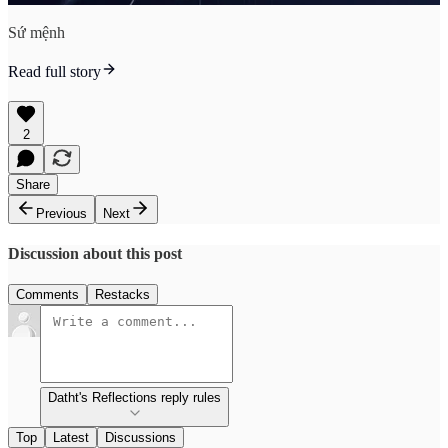
Sứ mệnh
Read full story
2
Share
Previous
Next
Discussion about this post
Comments
Restacks
Datht's Reflections reply rules
Top
Latest
Discussions