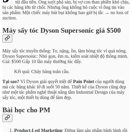
túi đầu tiên. Ông suýt phá sản, bị vợ con than phiền khó chịu,
bị các hãng lớn từ chối. Nhưng ông không bỏ cuộc vì ông tin vào
sản phẩm: Một chiếc máy hút bụi không bao giờ bị tắc → no loss of
suction.
Máy sấy tóc Dyson Supersonic giá $500
Máy sấy tóc truyền thống: To, nặng, ồn, làm hỏng tóc vì quá nóng.
Dyson Supersonic: Nhỏ gọn, êm ru, kiểm soát nhiệt độ thông minh.
Giá: $500 Gấp 10 lần máy thường lúc đấy.
Kết quả: Cháy hàng toàn cầu.
Tại sao?
Vì Dyson giải quyết triệt để
Pain Point
của người dùng
mà các hãng khác lờ đi suốt 50 năm. Thiết kế của Dyson cũng đẹp
như một tác phẩm nghệ thuật nâng tầm Industrial Design của máy
sấy tóc, một thiết bị dùng để làm đẹp.
Bài học cho PM
Product-Led Marketing
: Đừng làm sản phẩm bình bình rồi