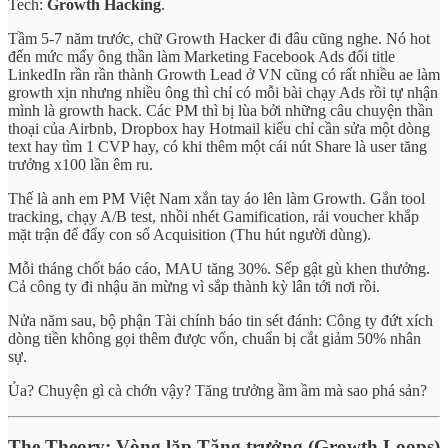
Tech:
Growth Hacking
.
Tầm 5-7 năm trước, chữ Growth Hacker đi đâu cũng nghe. Nó hot
đến mức mấy ông thần làm Marketing Facebook Ads đổi title
LinkedIn rần rần thành Growth Lead ở VN cũng có rất nhiều ae làm
growth xịn nhưng nhiều ông thì chỉ có mỗi bài chạy Ads rồi tự nhận
mình là growth hack. Các PM thì bị lùa bởi những câu chuyện thần
thoại của Airbnb, Dropbox hay Hotmail kiểu chỉ cần sửa một dòng
text hay tìm 1 CVP hay, có khi thêm một cái nút Share là user tăng
trưởng x100 lần êm ru.
Thế là anh em PM Việt Nam xắn tay áo lên làm Growth. Gắn tool
tracking, chạy A/B test, nhồi nhét Gamification, rải voucher khắp
mặt trận để đẩy con số Acquisition (Thu hút người dùng).
Mỗi tháng chốt báo cáo, MAU tăng 30%. Sếp gật gù khen thưởng.
Cả công ty đi nhậu ăn mừng vì sắp thành kỳ lân tới nơi rồi.
Nửa năm sau, bộ phận Tài chính báo tin sét đánh: Công ty đứt xích
dòng tiền không gọi thêm được vốn, chuẩn bị cắt giảm 50% nhân
sự.
Ủa? Chuyện gì cà chớn vậy? Tăng trưởng ầm ầm mà sao phá sản?
The Theory: Vòng lặp Tăng trưởng (Growth Loops)