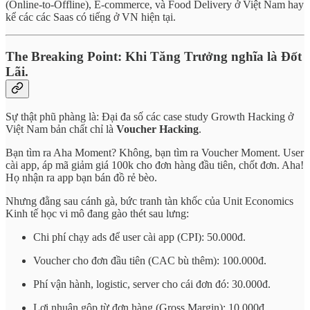
(Online-to-Offline), E-commerce, và Food Delivery ở Việt Nam hay
kể các các Saas có tiếng ở VN hiện tại.
The Breaking Point: Khi Tăng Trưởng nghĩa là Đốt
Lãi.
Sự thật phũ phàng là: Đại đa số các case study Growth Hacking ở
Việt Nam bản chất chỉ là
Voucher Hacking
.
Bạn tìm ra Aha Moment? Không, bạn tìm ra Voucher Moment. User
cài app, áp mã giảm giá 100k cho đơn hàng đầu tiên, chốt đơn. Aha!
Họ nhận ra app bạn bán đồ rẻ bèo.
Nhưng đằng sau cánh gà, bức tranh tàn khốc của Unit Economics
Kinh tế học vi mô đang gào thét sau lưng:
Chi phí chạy ads để user cài app (CPI): 50.000đ.
Voucher cho đơn đầu tiên (CAC bù thêm): 100.000đ.
Phí vận hành, logistic, server cho cái đơn đó: 30.000đ.
Lợi nhuận gộp từ đơn hàng (Gross Margin): 10.000đ.