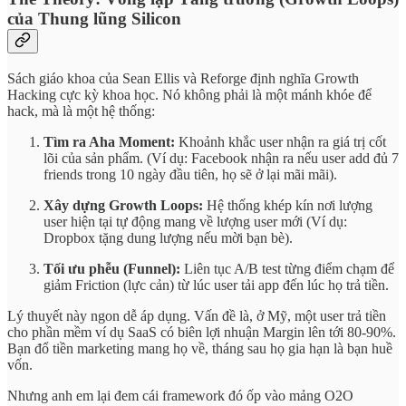
của Thung lũng Silicon
Sách giáo khoa của Sean Ellis và Reforge định nghĩa Growth
Hacking cực kỳ khoa học. Nó không phải là một mánh khóe để
hack, mà là một hệ thống:
Tìm ra Aha Moment:
Khoảnh khắc user nhận ra giá trị cốt
lõi của sản phẩm. (Ví dụ: Facebook nhận ra nếu user add đủ 7
friends trong 10 ngày đầu tiên, họ sẽ ở lại mãi mãi).
Xây dựng Growth Loops:
Hệ thống khép kín nơi lượng
user hiện tại tự động mang về lượng user mới (Ví dụ:
Dropbox tặng dung lượng nếu mời bạn bè).
Tối ưu phễu (Funnel):
Liên tục A/B test từng điểm chạm để
giảm Friction (lực cản) từ lúc user tải app đến lúc họ trả tiền.
Lý thuyết này ngon dễ áp dụng. Vấn đề là, ở Mỹ, một user trả tiền
cho phần mềm ví dụ SaaS có biên lợi nhuận Margin lên tới 80-90%.
Bạn đổ tiền marketing mang họ về, tháng sau họ gia hạn là bạn huề
vốn.
Nhưng anh em lại đem cái framework đó ốp vào mảng O2O