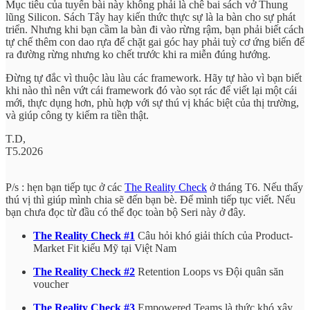
Mục tiêu của tuyến bài này không phải là chê bai sách vở Thung
lũng Silicon. Sách Tây hay kiến thức thực sự là la bàn cho sự phát
triển. Nhưng khi bạn cầm la bàn đi vào rừng rậm, bạn phải biết cách
tự chế thêm con dao rựa để chặt gai góc hay phải tuỳ cơ ứng biến để
ra đường rừng nhưng ko chết trước khi ra miễn đúng hướng.
Đừng tự đắc vì thuộc làu làu các framework. Hãy tự hào vì bạn biết
khi nào thì nên vứt cái framework đó vào sọt rác để viết lại một cái
mới, thực dụng hơn, phù hợp với sự thú vị khác biệt của thị trường,
và giúp công ty kiếm ra tiền thật.
T.D,
T5.2026
P/s : hẹn bạn tiếp tục ở các
The Reality Check
ở tháng T6. Nếu thấy
thú vị thì giúp mình chia sẽ đến bạn bè. Để mình tiếp tục viết. Nếu
bạn chưa đọc từ đầu có thể đọc toàn bộ Seri này ở đây.
The Reality Check #
1
Câu hỏi khó giải thích của Product-
Market Fit kiểu Mỹ tại Việt Nam
The Reality Check #2
Retention Loops vs Đội quân săn
voucher
The Reality Check #3
Empowered Teams là thức khó xây