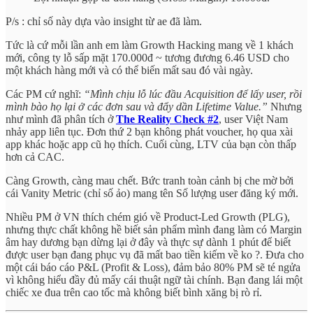
P/s : chỉ số này dựa vào insight từ ae đã làm.
Tức là cứ mỗi lần anh em làm Growth Hacking mang về 1 khách
mới, công ty lỗ sấp mặt 170.000đ ~ tương đương 6.46 USD cho
một khách hàng mới và có thể biến mất sau đó vài ngày.
Các PM cứ nghĩ:
“Mình chịu lỗ lúc đầu Acquisition để lấy user, rồi
mình bào họ lại ở các đơn sau và đẩy dần Lifetime Value.”
Nhưng
như mình đã phân tích ở
The Reality Check #2
, user Việt Nam
nhảy app liên tục. Đơn thứ 2 bạn không phát voucher, họ qua xài
app khác hoặc app cũ họ thích. Cuối cùng, LTV của bạn còn thấp
hơn cả CAC.
Càng Growth, càng mau chết. Bức tranh toàn cảnh bị che mờ bởi
cái Vanity Metric (chỉ số ảo) mang tên Số lượng user đăng ký mới.
Nhiều PM ở VN thích chém gió về Product-Led Growth (PLG),
nhưng thực chất không hề biết sản phẩm mình đang làm có Margin
âm hay dương bạn dừng lại ở đây và thực sự dành 1 phút để biết
được user bạn đang phục vụ đã mất bao tiền kiếm về ko ?. Đưa cho
một cái báo cáo P&L (Profit & Loss), đảm bảo 80% PM sẽ té ngửa
vì không hiểu đầy đủ mấy cái thuật ngữ tài chính. Bạn đang lái một
chiếc xe đua trên cao tốc mà không biết bình xăng bị rò rỉ.