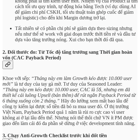
không phải là tìm kiếm user mới. Nhiệm vụ của Product là tìm
cách tối ưu quy trình, tự động hóa bằng Tech (ví dụ: dùng AI
để giảm chi phí CSKH, tối ưu thuật toán ghép cuốc để giảm
phí logistic) cho đến khi Margin dương trở lại.
Tất nhiên sẽ có phần chi phí sẽ giảm dựa theo sizing nhưng
nếu như thế sẽ work với giai đoạn trước thời tiền rẻ và đầu tư
dựa vào tăng trưởng nóng. Xui cho bạn thời đó đã qua.
2. Đổi thước đo: Từ Tốc độ tăng trưởng sang Thời gian hoàn
vốn (CAC Payback Period)
Khoe với sếp:
“Tháng này em làm Growth kéo được 10.000 user
mới”
là tư duy của tay gà mờ. Tư duy của Seasoned Leader:
“Tháng này em kéo được 10.000 user, CAC là 5$, nhưng em đã
thiết kế cái luồng Upsell (bán thêm) để rút ngắn Payback Period từ
6 tháng xuống còn 2 tháng.”
Hãy đo lường xem mất bao lâu để
công ty kiếm lại được số tiền đã bỏ ra mua user đó. Ở thị trường
Việt Nam, Payback Period quá 1 năm là rủi ro cực cao vì user
không ai ở lại lâu đến thế. Nhưng nói thế thôi chứ VN ít PM được
giao đến làm cái đó đa phần sẽ dừng ở việc development tính năng.
3. Chạy Anti-Growth Checklist trước khi đốt tiền