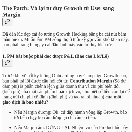
The Patch: Vá lại tư duy Growth từ User sang
Margin
Đã đến lúc dẹp cái ảo tưởng Growth Hacking bằng ba cái nút bấm
màu mè đi. Muốn làm PM sống thọ ở thời kỳ gọi vốn khó khăn này,
bạn phải trang bị ngay cái đầu lạnh này vào tư duy hiểu rõ:
1. PM bắt buộc phải đọc được P&L (Báo cáo Lời/Lỗ)
Trước khi vẽ bất kỳ luồng Onboarding hay Campaign Growth nào,
bạn phải trả lời được câu hỏi cốt tử:
Contribution Margin (
Số dư
đảm phí) là phần chênh lệch giữa doanh thu và chi phí biến đổi
(biến phí) của một sản phẩm hoặc dịch vụ, cho biết số tiền còn lại để
trang trải chi phí cố định (định phí) và tạo ra lợi nhuận
) của một
giao dịch là bao nhiêu?
Nếu Margin dương: Ok, cứ đẩy mạnh vòng lặp Growth, bào
tới bến chạy ko cần dừng lại chỉ cần có tiền.
Nếu Margin âm: DỪNG LẠI. Nhiệm vụ của Product lúc này