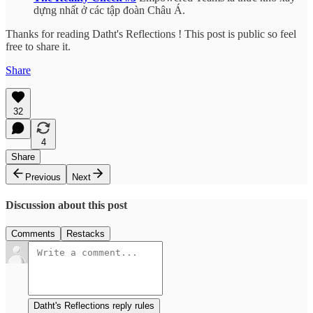
dựng nhất ở các tập đoàn Châu Á.
Thanks for reading Datht's Reflections ! This post is public so feel
free to share it.
Share
32
4
Share
Previous
Next
Discussion about this post
Comments
Restacks
Datht's Reflections reply rules