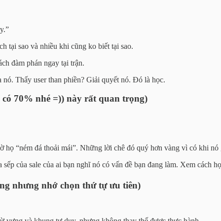
y.”
ch tại sao và nhiều khi cũng ko biết tại sao.
ách đàm phán ngay tại trận.
 nó. Thấy user than phiền? Giải quyết nó. Đó là học.
có 70% nhé =)) này rất quan trọng)
họ “ném đá thoải mái”. Những lời chê đó quý hơn vàng vì có khi nó 
a sếp của sale của ai bạn nghĩ nó có vấn đề bạn đang làm. Xem cách họ
ộng nhưng nhớ chọn thứ tự ưu tiên)
từ vựng và khung tư duy, nhưng không thay thế được thực hành.