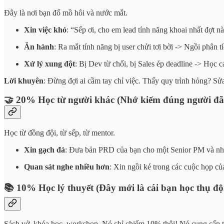
Đây là nơi bạn đổ mồ hôi và nước mắt.
Xin việc khó
: “Sếp ơi, cho em lead tính năng khoai nhất đợt nà
Ăn hành
: Ra mắt tính năng bị user chửi tơi bời -> Ngồi phân tí
Xử lý xung đột
: Bị Dev từ chối, bị Sales ép deadline -> Học c
Lời khuyên
: Đừng đợi ai cầm tay chỉ việc. Thấy quy trình hỏng? Sửa
🤝 20% Học từ người khác (Nhớ kiếm đúng người đã 
Học từ đồng đội, từ sếp, từ mentor.
Xin gạch đá
: Đưa bản PRD của bạn cho một Senior PM và nhờ 
Quan sát nghe nhiều hơn
: Xin ngồi ké trong các cuộc họp củ
📚 10% Học lý thuyết (Đây mới là cái bạn học thụ đ
Sách vở, khóa học, workshop. Nó chỉ chiếm 10% thôi! Nó cung cấp 