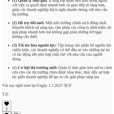
(1) Quản lý tinh gọn
: Ít tầng lớp quan liêu hơn đồng nghĩa
với việc ra quyết định nhanh hơn và giao tiếp rõ ràng hơn,
giúp các doanh nghiệp thích nghi nhanh chóng với nhu cầu
thị trường.
(2) Hỗ trợ đổi mới:
Một môi trường chính sách đồng nhất
khuyến khích sự sáng tạo, cho phép các công ty phát triển các
giải pháp nhanh hơn mà không gặp phải những trở ngại
không cần thiết.
(3) Tối ưu hóa nguồn lực:
Tập trung vào phân bổ nguồn lực
chiến lược, các doanh nghiệp có thể đầu tư vào những dự án
có tác động lớn phù hợp chặt chẽ với nhu cầu của người
dùng.
(4)
Cơ hội thị trường mới:
Quản lý đơn giản hóa mở ra cánh
cửa cho các thị trường chưa được khai thác, thúc đẩy sự hợp
tác giữa doanh nghiệp để tạo ra các giải pháp sáng tạo.
Vài suy nghĩ note lại ở ngày 1.7.2025 🚀💡
T.D
1