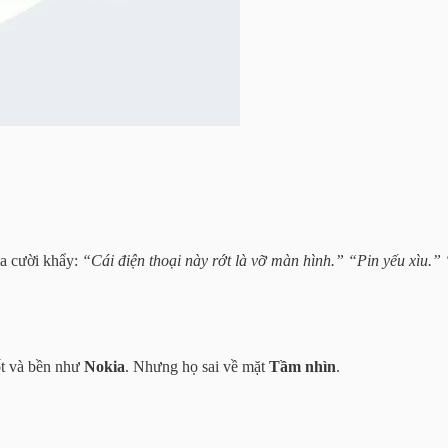
ia cười khẩy:
“Cái điện thoại này rớt là vỡ màn hình.”
“Pin yếu xìu.”
ốt và bền như
Nokia
. Nhưng họ sai về mặt
Tầm nhìn
.