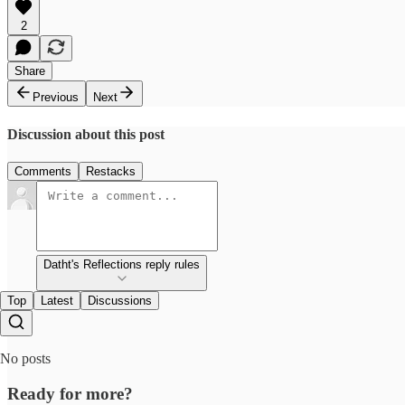
2
Share
Previous
Next
Discussion about this post
Comments
Restacks
Datht's Reflections reply rules
Top
Latest
Discussions
No posts
Ready for more?