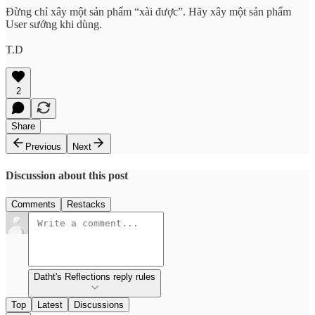
Đừng chỉ xây một sản phẩm “xài được”. Hãy xây một sản phẩm
User sướng khi dùng.
T.D
2
Share
Previous
Next
Discussion about this post
Comments
Restacks
Datht's Reflections reply rules
Top
Latest
Discussions