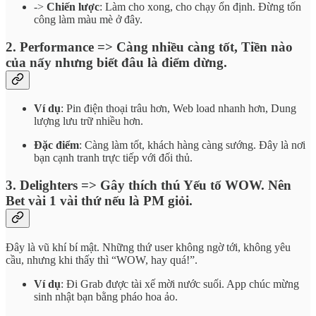
->
Chiến lược
: Làm cho xong, cho chạy ổn định. Đừng tốn
công làm màu mè ở đây.
2. Performance => Càng nhiều càng tốt, Tiền nào
của nấy nhưng biết đâu là điểm dừng.
Ví dụ
: Pin điện thoại trâu hơn, Web load nhanh hơn, Dung
lượng lưu trữ nhiều hơn.
Đặc điểm
: Càng làm tốt, khách hàng càng sướng. Đây là nơi
bạn cạnh tranh trực tiếp với đối thủ.
3. Delighters => Gây thích thú Yếu tố WOW. Nên
Bet vài 1 vài thứ nếu là PM giỏi.
Đây là vũ khí bí mật. Những thứ user không ngờ tới, không yêu
cầu, nhưng khi thấy thì “WOW, hay quá!”.
Ví dụ
: Đi Grab được tài xế mời nước suối. App chúc mừng
sinh nhật bạn bằng pháo hoa ảo.