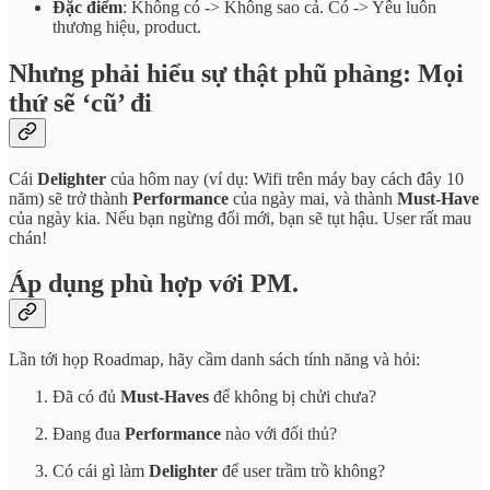
Đặc điểm
: Không có -> Không sao cả. Có -> Yêu luôn
thương hiệu, product.
Nhưng phải hiểu sự thật phũ phàng: Mọi
thứ sẽ ‘cũ’ đi
Cái
Delighter
của hôm nay (ví dụ: Wifi trên máy bay cách đây 10
năm) sẽ trở thành
Performance
của ngày mai, và thành
Must-Have
của ngày kia. Nếu bạn ngừng đổi mới, bạn sẽ tụt hậu. User rất mau
chán!
Áp dụng phù hợp với PM.
Lần tới họp Roadmap, hãy cầm danh sách tính năng và hỏi:
Đã có đủ
Must-Haves
để không bị chửi chưa?
Đang đua
Performance
nào với đối thủ?
Có cái gì làm
Delighter
để user trầm trồ không?