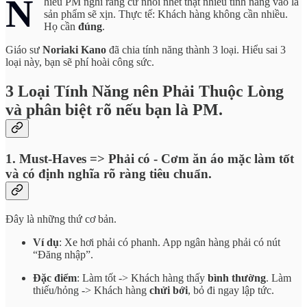
N
hiều PM nghĩ rằng cứ nhồi nhét thật nhiều tính năng vào là
sản phẩm sẽ xịn. Thực tế: Khách hàng không cần nhiều.
Họ cần
đúng
.
Giáo sư
Noriaki Kano
đã chia tính năng thành 3 loại. Hiểu sai 3
loại này, bạn sẽ phí hoài công sức.
3 Loại Tính Năng nên Phải Thuộc Lòng
và phân biệt rõ nếu bạn là PM.
1. Must-Haves => Phải có - Cơm ăn áo mặc làm tốt
và có định nghĩa rõ ràng tiêu chuẩn.
Đây là những thứ cơ bản.
Ví dụ
: Xe hơi phải có phanh. App ngân hàng phải có nút
“Đăng nhập”.
Đặc điểm
: Làm tốt -> Khách hàng thấy
bình thường
. Làm
thiếu/hỏng -> Khách hàng
chửi bới
, bỏ đi ngay lập tức.