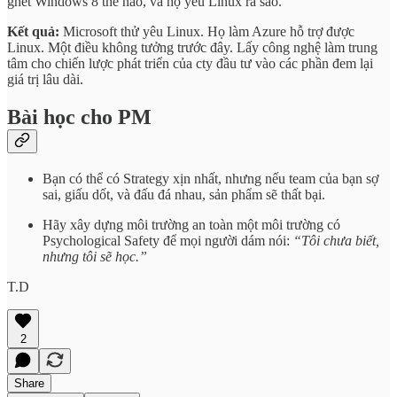
ghét Windows 8 thế nào, và họ yêu Linux ra sao.
Kết quả:
Microsoft thử yêu Linux. Họ làm Azure hỗ trợ được
Linux. Một điều không tưởng trước đây. Lấy công nghệ làm trung
tâm cho chiến lược phát triển của cty đầu tư vào các phần đem lại
giá trị lâu dài.
Bài học cho PM
Bạn có thể có Strategy xịn nhất, nhưng nếu team của bạn sợ
sai, giấu dốt, và đấu đá nhau, sản phẩm sẽ thất bại.
Hãy xây dựng môi trường an toàn một môi trường có
Psychological Safety để mọi người dám nói:
“Tôi chưa biết,
nhưng tôi sẽ học.”
T.D
2
Share