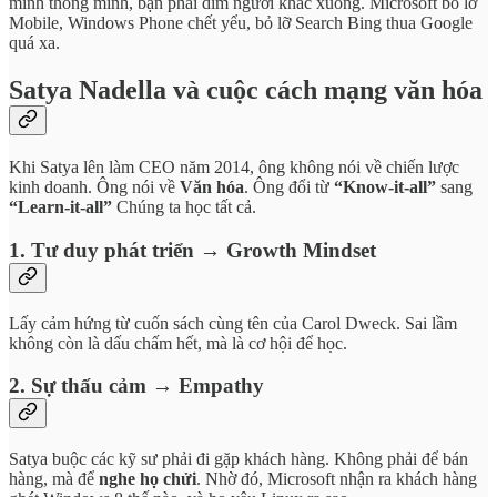
mình thông minh, bạn phải dìm người khác xuống. Microsoft bỏ lỡ
Mobile, Windows Phone chết yểu, bỏ lỡ Search Bing thua Google
quá xa.
Satya Nadella và cuộc cách mạng văn hóa
Khi Satya lên làm CEO năm 2014, ông không nói về chiến lược
kinh doanh. Ông nói về
Văn hóa
. Ông đổi từ
“Know-it-all”
sang
“Learn-it-all”
Chúng ta học tất cả.
1. Tư duy phát triển → Growth Mindset
Lấy cảm hứng từ cuốn sách cùng tên của Carol Dweck. Sai lầm
không còn là dấu chấm hết, mà là cơ hội để học.
2. Sự thấu cảm → Empathy
Satya buộc các kỹ sư phải đi gặp khách hàng. Không phải để bán
hàng, mà để
nghe họ chửi
. Nhờ đó, Microsoft nhận ra khách hàng