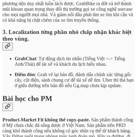
phương tiện duy nhất luồn lách được. GrabBike ra đời và trở thành
mũi khoan quan trọng thay đổi thị trường gọi xe công nghệ usecase
cho mọi người mọi nhà. Và giảm nổi đâu phải tìm xe ôm khi cần và
có khả năng bị chặt chém của xe ôm truyền thống.
3. Localization từng phần nhỏ chấp nhận khác biệt
theo vùng.
GrabChat
: Tự động dịch tin nhắn (Tiếng Việt <-> Tiếng
Anh/Thái) để tài xế và khách du lịch hiểu nhau.
Điểm đón
: Grab vẽ lại bản đồ, đánh dấu chính xác từng gốc
cây, cột điện, sảnh chung cư để tài xế dễ tìm. Uber thì thả bạn
ở giữa đường trên bản đồ nếu Gg.map chưa kịp update.
Bài học cho PM
Product-Market Fit không thể copy-paste.
Sản phẩm thành công
ở Mỹ chưa chắc đã sống được ở Việt Nam. Sản phẩm trên PRD
càng khó thành công nếu không có góc nhìn cụ thể từ khách hàng.
Vậy Đừng ngồi trong phòng máy lạnh đoán mò. Hãy ra đường, đi