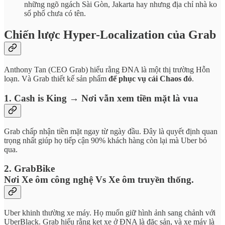
những ngõ ngách Sài Gòn, Jakarta hay nhưng địa chỉ nhà ko
số phố chưa có tên.
Chiến lược Hyper-Localization của Grab
Anthony Tan (CEO Grab) hiểu rằng ĐNA là một thị trường Hỗn
loạn. Và Grab thiết kế sản phẩm
để phục vụ cái Chaos đó
.
1. Cash is King → Nơi vẫn xem tiền mặt là vua
Grab chấp nhận tiền mặt ngay từ ngày đầu. Đây là quyết định quan
trọng nhất giúp họ tiếp cận 90% khách hàng còn lại mà Uber bỏ
qua.
2. GrabBike
Nơi Xe ôm công nghệ Vs Xe ôm truyền thống.
Uber khinh thường xe máy. Họ muốn giữ hình ảnh sang chảnh với
UberBlack. Grab hiểu rằng kẹt xe ở ĐNA là đặc sản, và xe máy là