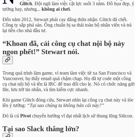
Glitch
. Đội ngũ làm việc cật lực suốt 3 năm. Đồ họa đẹp, ý
tưởng hay, nhưng...
không ai chơi
.
Đến năm 2012, Stewart phải cay đắng thừa nhận: Glitch đã chết.
Công ty sắp phá sản. Ông chuẩn bị sa thải toàn bộ nhân viên và trả
lại tiền cho nhà đầu tư.
“Khoan đã, cái công cụ chat nội bộ này
ngon phết!”
Stewart nói.
Trong quá trình làm game, vì team làm việc từ xa San Francisco và
Vancouver, họ thấy email quá chậm chạp. Họ đã tự code một công
cụ chat nội bộ và tên là IRC để trao đổi cho lẹ. Nó có chức năng gửi
file, lưu trữ tin nhắn, và tìm kiếm cực nhanh.
Khi game Glitch đóng cửa, Stewart nhìn lại công cụ chat này và lóe
lên ý tưởng:
“Tại sao chúng ta không bán cái này?”
Đó là cú
Pivot
chuyển hướng vĩ đại nhất lịch sử thung lũng Silicon.
Tại sao Slack thắng lớn?