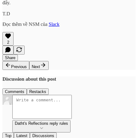
đấy.
T.D
Đọc thêm về NSM của
Slack
2
Share
Previous
Next
Discussion about this post
Comments
Restacks
Datht's Reflections reply rules
Top
Latest
Discussions