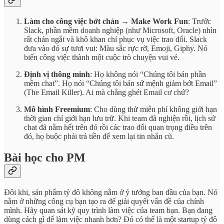
Làm cho công việc bớt chán → Make Work Fun
: Trước
Slack, phần mềm doanh nghiệp (như Microsoft, Oracle) nhìn
rất chán ngắt và khô khan chỉ phục vụ việc trao đổi. Slack
đưa vào đó sự tươi vui: Màu sắc rực rỡ, Emoji, Giphy. Nó
biến công việc thành một cuộc trò chuyện vui vẻ.
Định vị thông minh
: Họ không nói “Chúng tôi bán phần
mềm chat”. Họ nói “Chúng tôi bán sứ mệnh giảm bớt Email”
(The Email Killer). Ai mà chẳng ghét Email cơ chứ?
Mô hình Freemium
: Cho dùng thử miễn phí không giới hạn
thời gian chỉ giới hạn lưu trữ. Khi team đã nghiện rồi, lịch sử
chat đã nằm hết trên đó rồi các trao đổi quan trọng điều trên
đó, họ buộc phải trả tiền để xem lại tin nhắn cũ.
Bài học cho PM
Đôi khi, sản phẩm tỷ đô không nằm ở ý tưởng ban đầu của bạn. Nó
nằm ở những công cụ bạn tạo ra để giải quyết vấn đề của chính
mình. Hãy quan sát kỹ quy trình làm việc của team bạn. Bạn đang
dùng cách gì để làm việc nhanh hơn? Đó có thể là một startup tỷ đô