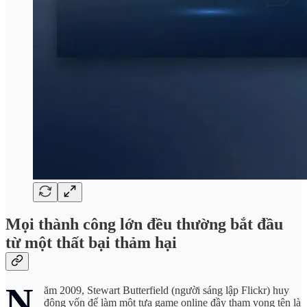
Mọi thành công lớn đều thường bắt đầu
từ một thất bại thảm hại
N
ăm 2009, Stewart Butterfield (người sáng lập Flickr) huy
động vốn để làm một tựa game online đầy tham vọng tên là