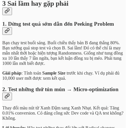
3 Sai lầm hay gặp phải
1. Dừng test quá sớm dẫn đến Peeking Problem
Bạn chạy test buổi sáng. Buổi chiều thấy bản B đang thắng 80%.
Bạn sướng quá stop test và chọn B. Sai lầm! Đó có thể chỉ là may
mắn nhất thời hoặc hiện tượng Randomness. Giống như tung đồng
xu 10 lần thấy 7 lần ngửa, bạn kết luận đồng xu bị méo. Phải tung
1000 lần mới biết được.
Giải pháp
: Tính toán
Sample Size
trước khi chạy. Ví dụ phải đủ
10,000 user mới được xem kết quả.
2. Test những thứ tủn mủn → Micro-optimization
Thay đổi màu nút từ Xanh Đậm sang Xanh Nhạt. Kết quả: Tăng
0.01% conversion. Có đáng công sức Dev code và QA test không?
Không.
Lời khuyên
: Hãy test những thay đổi lớn với Radical changes.